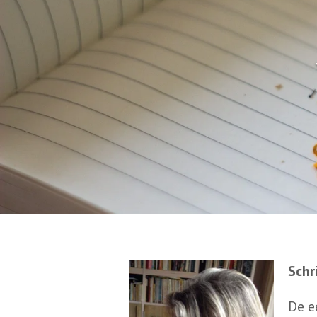
Schr
De e