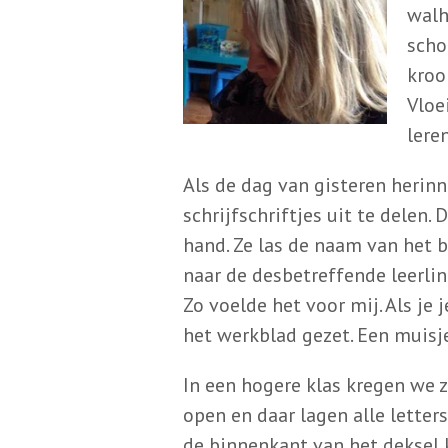
walh
scho
kroo
Vloe
lere
Als de dag van gisteren herin
schrijfschriftjes uit te delen.
hand. Ze las de naam van het b
naar de desbetreffende leerlin
Zo voelde het voor mij. Als je
het werkblad gezet. Een muisj
In een hogere klas kregen we z
open en daar lagen alle letters
de binnenkant van het deksel k