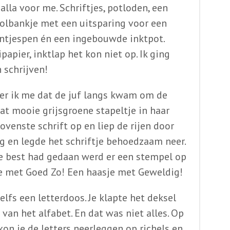
alla voor me. Schriftjes, potloden, een
olbankje met een uitsparing voor een
ntjespen én een ingebouwde inktpot.
ipapier, inktlap het kon niet op. Ik ging
n schrijven!
ner ik me dat de juf langs kwam om de
 Dat mooie grijsgroene stapeltje in haar
ovenste schrift op en liep de rijen door
g en legde het schriftje behoedzaam neer.
 je best had gedaan werd er een stempel op
e met Goed Zo! Een haasje met Geweldig!
elfs een letterdoos. Je klapte het deksel
 van het alfabet. En dat was niet alles. Op
on je de letters neerleggen op richels en