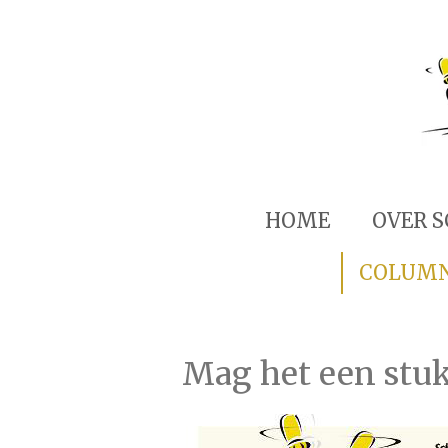
Ga
direct
naar
de
hoofdinhoud
HOME
OVER 
COLUM
Mag het een stuk