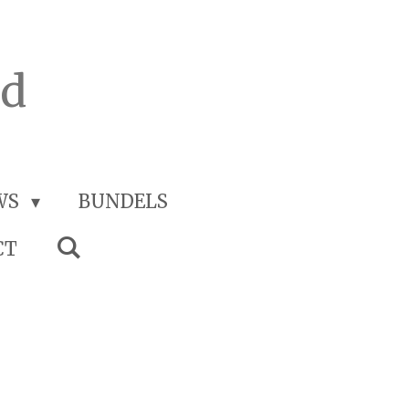
rd
WS
BUNDELS
CT